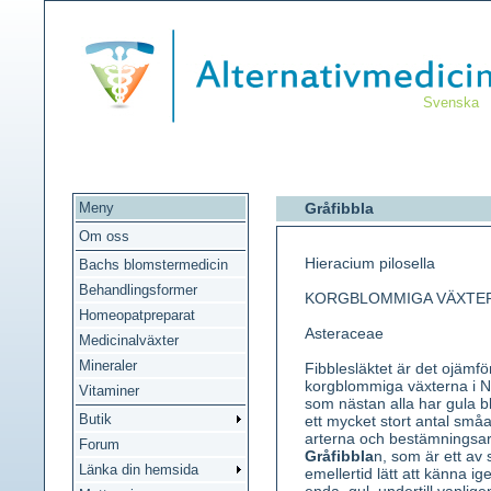
Svenska
Meny
Gråfibbla
Om oss
Hieracium pilosella
Bachs blomstermedicin
Behandlingsformer
KORGBLOMMIGA VÄXTE
Homeopatpreparat
Asteraceae
Medicinalväxter
Mineraler
Fibblesläktet är det ojämfö
korgblommiga växterna i No
Vitaminer
som nästan alla har gula
Butik
ett mycket stort antal små
arterna och bestämningsarbe
Forum
Gråfibbla
n, som är ett av 
Länka din hemsida
emellertid lätt att känna i