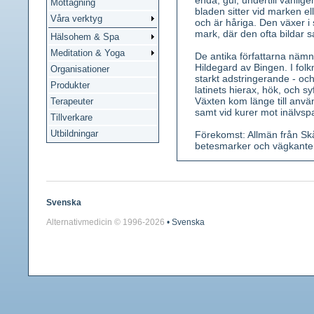
enda, gul, undertill vanli
Mottagning
bladen sitter vid marken el
Våra verktyg
och är håriga. Den växer i s
mark, där den ofta bilda
Hälsohem & Spa
Meditation & Yoga
De antika författarna nämne
Hildegard av Bingen. I fol
Organisationer
starkt adstringerande - oc
Produkter
latinets hierax, hök, och s
Växten kom länge till anvä
Terapeuter
samt vid kurer mot inälvsp
Tillverkare
Utbildningar
Förekomst: Allmän från Skån
betesmarker och vägkante
Kännetecken: Liten, fleråri
översidan gröna eller blågr
har. Blomkorgar klargula 
spetsarna ibland med röd a
Svenska
Vanligtvis bladiga utlöpare
Alternativmedicin © 1996-
2026
• Svenska
Använda växtdelar: Hela de
Innehållsämnen: Bitterämne
Medicinsk verkan: Urindriva
Användning: Vid ödem. Tidi