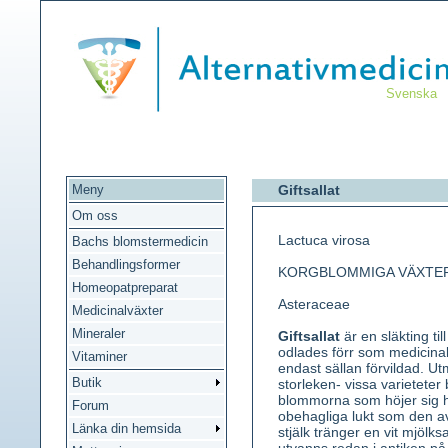
Svenska
Meny
Giftsallat
Om oss
Lactuca virosa
Bachs blomstermedicin
Behandlingsformer
KORGBLOMMIGA VÄXTE
Homeopatpreparat
Asteraceae
Medicinalväxter
Mineraler
Giftsallat
är en släkting ti
odlades förr som medicinal
Vitaminer
endast sällan förvildad. Ut
Butik
storleken- vissa varieteter
blommorna som höjer sig h
Forum
obehagliga lukt som den a
Länka din hemsida
stjälk tränger en vit mjölks