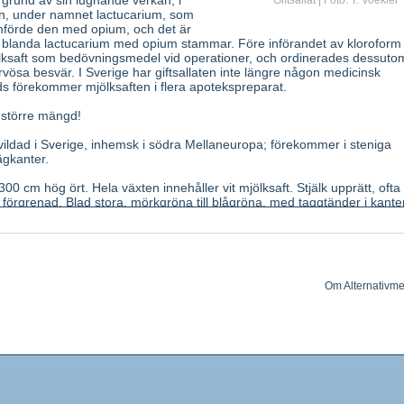
 grund av sin lugnande verkan; i
Giftsallat | Foto: T. Voekler
en, under namnet lactucarium, som
mförde den med opium, och det är
 blanda lactucarium med opium stammar. Före införandet av kloroform
ölksaft som bedövningsmedel vid operationer, och ordinerades dessutom
vösa besvär. I Sverige har giftsallaten inte längre någon medicinsk
 förekommer mjölksaften i flera apotekspreparat.
i större mängd!
ildad i Sverige, inhemsk i södra Mellaneuropa; förekommer i steniga
ägkanter.
0 cm hög ört. Hela växten innehåller vit mjölksaft. Stjälk upprätt, ofta
ill förgrenad. Blad stora, mörkgröna till blågröna, med taggtänder i kante
uppflikade med hjärtformad, stjälkomfattande bas. Mittnerv undertill fö
r i juli- september, som sitter i glesa samlingar. Frukt svart och förs
mad. Lukt oangenäm. Smak bitter.
jölksaft (lactucarium).
Om Alternativme
um bitterämnet lactucin och dess ester lactucopicrin. Organiska syror, 
ceroler.
pande, lätt rogivande.
raxis vid kikhosta och bronkit. Vid oro, sömnrubbning.