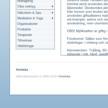
utvanns redan i antiken på
Mottagning
intorkat skick användes d
Våra verktyg
läkemedel. Dioskorides jä
från honom som bruket att
Hälsohem & Spa
användes giftsallatens mj
Meditation & Yoga
vid kramper, astma och ner
användning, men utomlands
Organisationer
Produkter
OBS! Mjölksaften är giftig 
Terapeuter
Förekomst: Sällan som förv
Tillverkare
sluttningar, i vinberg och v
Utbildningar
Kännetecken: Tvåårig, 60-30
stötande i rött, hård, uppt
Bladen är hela eller något 
med taggar. Gula blomkorga
fjäderpensel. Rot spolfor
Svenska
Använda växtdelar: Blad. M
Alternativmedicin © 1996-
2026
• Svenska
Innehållsämnen: I lactucari
Hartser bestående av lactu
Medicinsk verkan: Hostdäm
Användning: Främst i barnp