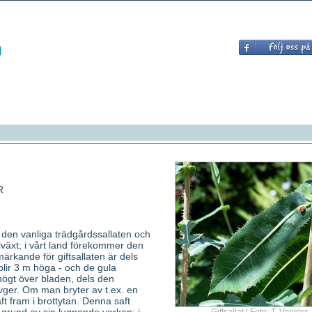
R
ll den vanliga trädgårdssallaten och
växt; i vårt land förekommer den
märkande för giftsallaten är dels
 blir 3 m höga - och de gula
ögt över bladen, dels den
vger. Om man bryter av t.ex. en
aft fram i brottytan. Denna saft