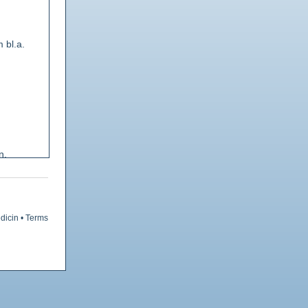
 bl.a.
n.
rsedd
edd med
dicin
•
Terms
socker.