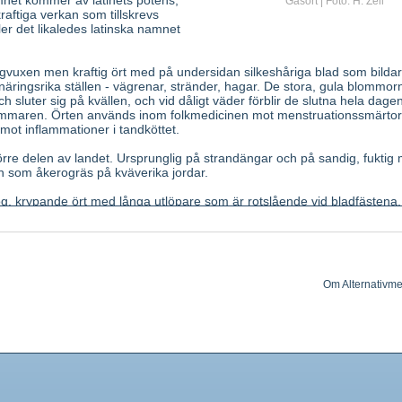
mnet kommer av latinets potens,
Gåsört | Foto: H. Zell
raftiga verkan som tillskrevs
ller det likaledes latinska namnet
gvuxen men kraftig ört med på undersidan silkeshåriga blad som bildar
näringsrika ställen - vägrenar, stränder, hagar. De stora, gula blommor
sluter sig på kvällen, och vid dåligt väder förblir de slutna hela dagen
mmaren. Örten används inom folkmedicinen mot menstruationssmärtor
mot inflammationer i tandköttet.
rre delen av landet. Ursprunglig på strandängar och på sandig, fuktig 
 som åkerogräs på kväverika jordar.
, krypande ört med långa utlöpare som är rotslående vid bladfästena.
d från flertalet andra Potentilla-arter, upp till 20 cm långa, ovanpå gröna
även ovanpå) silvergrå p.g.a. silkesskimrande hår. Småblad fint sågade.
p till 2 cm breda, ensamma på långa skaft från bladrosetterna. Ytterfod
alrika ståndare och pistiller. Jordstam kort, vedartad; blir under sommare
rkelse.
Om Alternativme
n ovanjordiska delen i blomningsstadiet.
vämnen, flavonglykosider.
gerande. Den kramplösande effekten på tarm och livmoder är osäker.
urgling och sårbehandling. Invärtes vid diarré, menssmärtor.