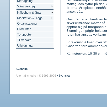
Det vetenskapliga släktna
Mottagning
mäktig, och syftar på den k
Våra verktyg
örterna. Artepitetet innehå
anser, gås.
Hälsohem & Spa
Meditation & Yoga
Gåsörten är en tämligen lå
silverskimrande mattor på 
Organisationer
öppnar sig på morgonen och 
Produkter
Blomningen pågår hela so
roten har ansetts verksam 
Terapeuter
Tillverkare
Förekomst: Allmän över stö
Utbildningar
Gasörten förekommer även
Kännetecken: 10-30 cm hög
mångparbladiga, till skillna
gröngrå, undertill (ibland 
Blommor gula (maj-juli), up
taligt foder, 5 kronblad, t
Svenska
knöllik p.g.a. upplagrad stä
Alternativmedicin © 1996-
2026
• Svenska
Använda växtdelar: Hela de
Innehållsämnen: Ca 5% gar
Medicinsk verkan: Adstrin
Användning: Utvärtes till g