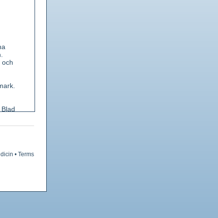
na
.
 och
mark.
 Blad
 eller
er, 5-
ns lopp
dicin
•
Terms