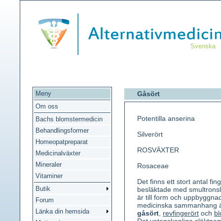
Svenska
Meny
Gåsört
Om oss
Potentilla anserina
Bachs blomstermedicin
Behandlingsformer
Silverört
Homeopatpreparat
ROSVÄXTER
Medicinalväxter
Mineraler
Rosaceae
Vitaminer
Det finns ett stort antal fin
Butik
besläktade med smultronsl
är till form och uppbyggna
Forum
medicinska sammanhang är 
Länka din hemsida
gåsört
,
revfingerört
och
bl