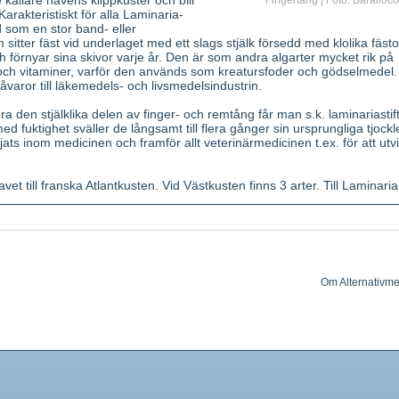
 kallare havens klippkuster och blir
Fingertång | Foto: Baralloco
 Karakteristiskt för alla Laminaria-
d som en stor band- eller
m sitter fäst vid underlaget med ett slags stjälk försedd med klolika fäst
h förnyar sina skivor varje år. Den är som andra algarter mycket rik på
och vitaminer, varför den används som kreatursfoder och gödselmedel.
varor till läkemedels- och livsmedelsindustrin.
 den stjälklika delen av finger- och remtång får man s.k. laminariastif
 fuktighet sväller de långsamt till flera gånger sin ursprungliga tjockl
ts inom medicinen och framför allt veterinärmedicinen t.ex. för att utv
et till franska Atlantkusten. Vid Västkusten finns 3 arter. Till Laminaria
l uppdelad i rot-, stam- och bladlika delar. de senare är karakteristisk
. De har en komplicerad inre vävnadsuppdelning med bl.a. slemkanaler 
gder. Förökning med sporer. Smak salt. Kännetecken på våra 3
 blad glänsande brunt till mörkt olivgrönt, långt bandformigt, i kanten of
Om Alternativme
, upptill tillplattad, böjd; blad olivfärgat med bruna fläckar, till en början
band. c) Stam utdragen, grov; blad mörkbrunt, avrundat, upptill uppdelat
llus, tvättad och snabbt torkad i solen.
 fri och som salt, spårelement,
vitamin A
, B, C, D, E.