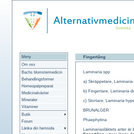
Svenska
Meny
Fingertång
Om oss
Laminaria spp
Bachs blomstermedicin
Behandlingsformer
a) Skräppetare, Laminaria
Homeopatpreparat
b) Fingertare, Laminaria di
Medicinalväxter
Mineraler
c) Stortare, Laminaria hyp
Vitaminer
BRUNALGER
Butik
Phaephytina
Forum
Länka din hemsida
Laminariasläktets arter är 