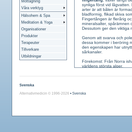
fingertång
, växer längs de
Mottagning
synliga först vid lågvatten.
Våra verktyg
arter är att bålen är forma
bladformig, flikad skiva so
Hälsohem & Spa
Fingertången är flerårig oc
Meditation & Yoga
mineralsalter, spårämnen 
Dessutom ger den viktiga rå
Organisationer
Produkter
Genom att svarva och polera
dessa kommer i beröring med
Terapeuter
den egenskapen har utnyttja
Tillverkare
sårkanaler.
Utbildningar
Förekomst: Från Norra ishav
världens största alger.
Kännetecken: 1-4 m lång. Ba
utformade alltefter arten
avsöndrar väldiga slemmän
Svenska
västkustarter: a) Stam kort;
Alternativmedicin © 1996-
2026
• Svenska
kraftigt veckat. b) Stam lång
senare uppflikat i lineära 
mängd smala flikar.
Använda växtdelar: Hela tha
Innehållsämnen: Alginsyra,