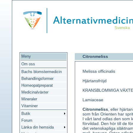
Svenska
Meny
Citronmeliss
Om oss
Melissa officinalis
Bachs blomstermedicin
Behandlingsformer
Hjärtansfröjd
Homeopatpreparat
KRANSBLOMMIGA VÄXT
Medicinalväxter
Mineraler
Lamiaceae
Vitaminer
Citronmeliss
, eller hjärta
Butik
som från Orienten har spri
I vårt land odlas den som 
Forum
förvildad. Den hör till de f
Länka din hemsida
det vetenskapliga släktnam