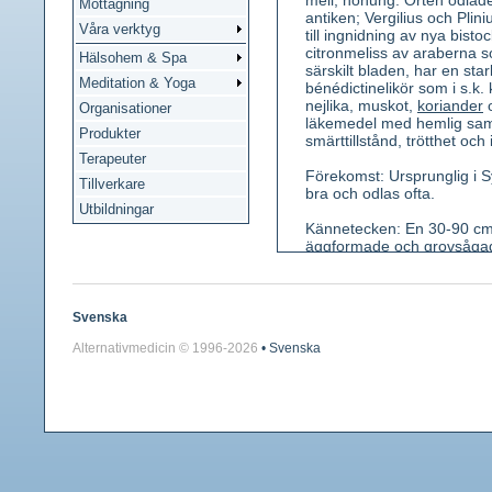
meli, honung. Orten odla
Mottagning
antiken; Vergilius och Plin
Våra verktyg
till ingnidning av nya bisto
citronmeliss av araberna s
Hälsohem & Spa
särskilt bladen, har en sta
Meditation & Yoga
bénédictinelikör som i s.k. 
nejlika, muskot,
koriander
o
Organisationer
läkemedel med hemlig samm
Produkter
smärttillstånd, trötthet oc
Terapeuter
Förekomst: Ursprunglig i S
Tillverkare
bra och odlas ofta.
Utbildningar
Kännetecken: En 30-90 cm h
äggformade och grovsågade.
bladvecken. Foder tvåläppi
underläpp, 4 ståndare. Fod
Smak bitter.
Svenska
Använda växtdelar: Blad, t
Alternativmedicin © 1996-
2026
• Svenska
Innehållsämnen: Eterisk oja
bärnstenssyra, kaffesyra,
Medicinsk verkan: Verkar 
lugnande (= sedativ verkan)
Användning: Torkade blad s