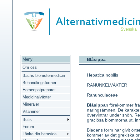
Svenska
Meny
Blåsippa
Om oss
Hepatica nobilis
Bachs blomstermedicin
Behandlingsformer
RANUNKELVÄXTER
Homeopatpreparat
Ranunculaceae
Medicinalväxter
Mineraler
Blåsippa
n förekommer frä
näringsämnen. De karakter
Vitaminer
övervintrar under snön. Red
Butik
graciösa blommorna ut, inn
Forum
Bladens form har givit ört
Länka din hemsida
kommer av det grekiska ord