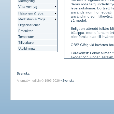
medeltida signaturläran sk
Mottagning
deras röda färg undertill 
Våra verktyg
leversjukdomar. Bortsett frå
används inom homeopatin s
Hälsohem & Spa
användning som läkeväxt. 
Meditation & Yoga
sårmedel.
Organisationer
Enligt en utbredd folktro 
Produkter
blåsippa, men eftersom ört
eller färska blad till invärte
Terapeuter
Tillverkare
OBS! Giftig vid invärtes bru
Utbildningar
Förekomst: Lokalt allmän fr
skogar och lundar, särskilt
Kännetecken: Höjd 8-20 cm.
övervintrande, läderartade,
mars-maj, blålila, sällan r
Svenska
ståndare och talrika pistille
Alternativmedicin © 1996-
2026
• Svenska
Använda växtdelar: Blad.
Innehållsämnen: Glykoside
instabil, har brännande sm
kristallinisk och saknar bl
Medicinsk verkan: Sårläkn