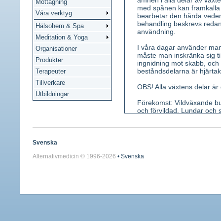
ämnen i alla delar av växten
Mottagning
med spånen kan framkalla
Våra verktyg
bearbetar den hårda vede
behandling beskrevs redan 
Hälsohem & Spa
användning.
Meditation & Yoga
I våra dagar använder man 
Organisationer
måste man inskränka sig til
Produkter
ingnidning mot skabb, och
beståndsdelarna är hjärtakt
Terapeuter
Tillverkare
OBS! Alla växtens delar är g
Utbildningar
Förekomst: Vildväxande bus
och förvildad. Lundar och 
Kännetecken: 2-4 m hög bus
lansettlika, grunt tandade,
knippen från bladvecken (j
Svenska
karmosinröd kapsel med fyr
Alternativmedicin © 1996-
2026
• Svenska
skarp.
Använda växtdelar: Frön, f
Innehållsämnen: Små mängd
organiska syror, garvämne,
Medicinsk verkan: Invärtes