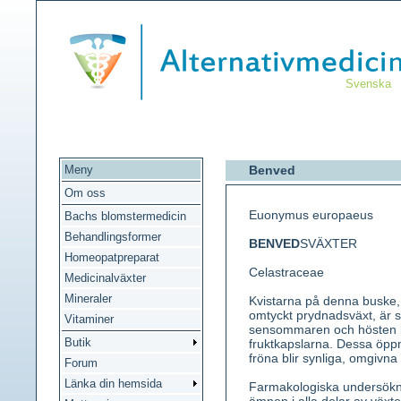
Svenska
Meny
Benved
Om oss
Euonymus europaeus
Bachs blomstermedicin
Behandlingsformer
BENVED
SVÄXTER
Homeopatpreparat
Celastraceae
Medicinalväxter
Mineraler
Kvistarna på denna buske, s
omtyckt prydnadsväxt, är sä
Vitaminer
sensommaren och hösten b
Butik
fruktkapslarna. Dessa öppn
fröna blir synliga, omgivna 
Forum
Länka din hemsida
Farmakologiska undersökning