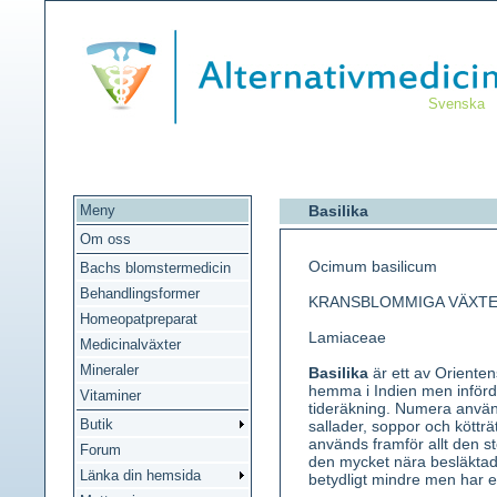
Svenska
Meny
Basilika
Om oss
Ocimum basilicum
Bachs blomstermedicin
Behandlingsformer
KRANSBLOMMIGA VÄXT
Homeopatpreparat
Lamiaceae
Medicinalväxter
Mineraler
Basilika
är ett av Oriente
hemma i Indien men införde
Vitaminer
tideräkning. Numera använ
Butik
sallader, soppor och kötträt
används framför allt den 
Forum
den mycket nära besläkta
Länka din hemsida
betydligt mindre men har 