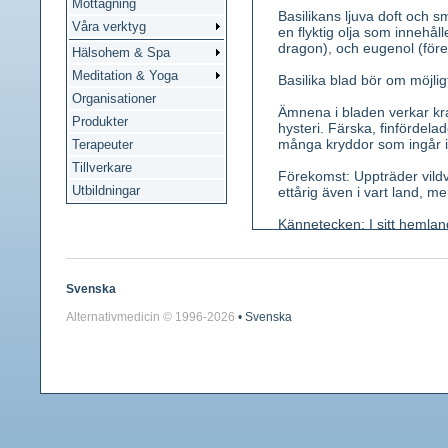
Mottagning
Basilikans ljuva doft och 
Våra verktyg
en flyktig olja som innehål
dragon), och eugenol (före
Hälsohem & Spa
Meditation & Yoga
Basilika blad bör om möjli
Organisationer
Ämnena i bladen verkar kr
Produkter
hysteri. Färska, finfördela
många kryddor som ingår i
Terapeuter
Tillverkare
Förekomst: Uppträder vild
Utbildningar
ettårig även i vart land, m
Kännetecken: I sitt hemland
brytbar. Blad smalt äggrund
ganska små, mycket rika på
mindre art, O minimum, som
Svenska
Använda växtdelar: Hela o
Alternativmedicin © 1996-
2026
• Svenska
Innehållsämnen: Eterolja (0
Medicinsk verkan: Te av t
matsmältningsbefrämjande.
Användning: Huvudsaklige