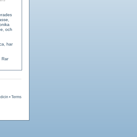
ans
erades
asse,
onika
de, och
ca, har
. Rar
nde.
mor
mindre
dicin
•
Terms
 växt är