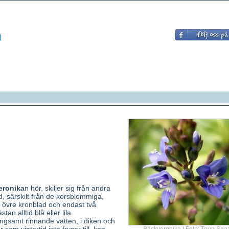
eronika
n hör, skiljer sig från andra
, särskilt från de korsblommiga,
e övre kronblad och endast två
n alltid blå eller lila.
ngsamt rinnande vatten, i diken och