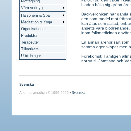
källor. När den växer i källo
Mottagning
bladen hålla sig gröna åre
Våra verktyg
Bäckveronikan har gamla 
Hälsohem & Spa
den som medel mot främst
Meditation & Yoga
kan ätas som sallad, enbar
ansetts vara blodrenande. 
Organisationer
inom folkmedicinen använd
Produkter
En annan ärenprisart som o
Terapeuter
samma egenskaper men blir
Tillverkare
Utbildningar
Förekomst: Tämligen allmän
norrut till Jämtland och Vä
Kännetecken: Höjd 10-60 cm.
Blad motsatta med korta ska
himmelsblå till mörkviolett
bladvecken. Foder fyrtali
Svenska
än de båda sidoställda 2 s
Alternativmedicin © 1996-
2026
• Svenska
Använda växtdelar: Färsk el
Innehållsämnen: Garvämnen
Medicinsk verkan: Urindriva
dessutom lätt avförande.