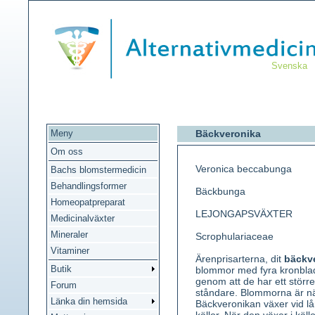
Svenska
Meny
Bäckveronika
Om oss
Veronica beccabunga
Bachs blomstermedicin
Behandlingsformer
Bäckbunga
Homeopatpreparat
LEJONGAPSVÄXTER
Medicinalväxter
Mineraler
Scrophulariaceae
Vitaminer
Ärenprisarterna, dit
bäckv
Butik
blommor med fyra kronblad
genom att de har ett störr
Forum
ståndare. Blommorna är nästa
Länka din hemsida
Bäckveronikan växer vid lå