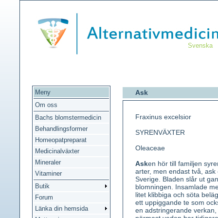
Svenska
Meny
Ask
Om oss
Fraxinus excelsior
Bachs blomstermedicin
Behandlingsformer
SYRENVÄXTER
Homeopatpreparat
Oleaceae
Medicinalväxter
Mineraler
Ask
en hör till familjen s
arter, men endast två, ask
Vitaminer
Sverige. Bladen slår ut ga
Butik
blomningen. Insamlade med
litet klibbiga och söta b
Forum
ett uppiggande te som ock
Länka din hemsida
en adstringerande verkan,