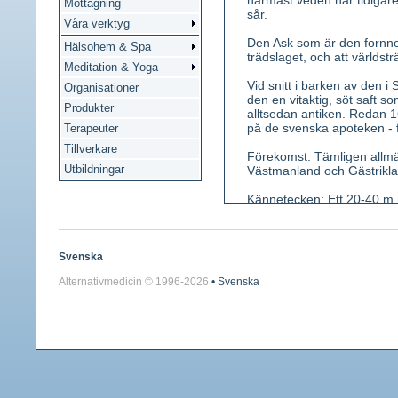
närmast veden har tidigar
Mottagning
sår.
Våra verktyg
Den Ask som är den fornnor
Hälsohem & Spa
trädslaget, och att världstr
Meditation & Yoga
Vid snitt i barken av den
Organisationer
den en vitaktig, söt saft
Produkter
alltsedan antiken. Redan 
på de svenska apoteken - fr
Terapeuter
Tillverkare
Förekomst: Tämligen allmän
Utbildningar
Västmanland och Gästrikla
Kännetecken: Ett 20-40 m h
knoppar. Blad motsatta, be
början av juni och faller av
och honblommor. Hanblommor 
purpurfärgade, senare mö
Svenska
senare Ijusgröna. Frukter 
Alternativmedicin © 1996-
2026
• Svenska
Smak bitter.
Använda växtdelar: Unga b
Innehållsämnen: Rutosid (f
tannintyp (10 % i bladen); 
Medicinsk verkan: Urindriv