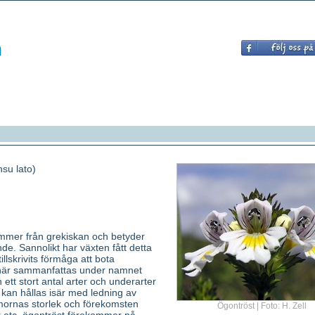
nsu lato)
mmer från grekiskan och betyder
nde. Sannolikt har växten fått detta
llskrivits förmåga att bota
här sammanfattas under namnet
 ett stort antal arter och underarter
kan hållas isär med ledning av
mmornas storlek och förekomsten
Ögontröst | Foto: H. Zell