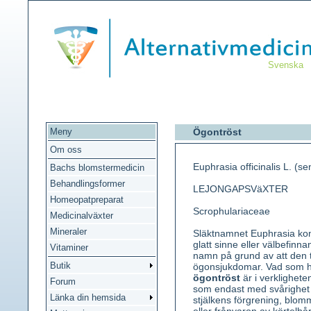
Svenska
Meny
Ögontröst
Om oss
Euphrasia officinalis L. (se
Bachs blomstermedicin
Behandlingsformer
LEJONGAPSVäXTER
Homeopatpreparat
Scrophulariaceae
Medicinalväxter
Mineraler
Släktnamnet Euphrasia ko
glatt sinne eller välbefinna
Vitaminer
namn på grund av att den ti
Butik
ögonsjukdomar. Vad som 
ögontröst
är i verkligheten
Forum
som endast med svårighet 
Länka din hemsida
stjälkens förgrening, blo