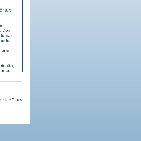
r allt
er
n. Den
kdomar.
medel.
 form
otsatta,
ta med
äppig,
rp.
dicin
•
Terms
ation.