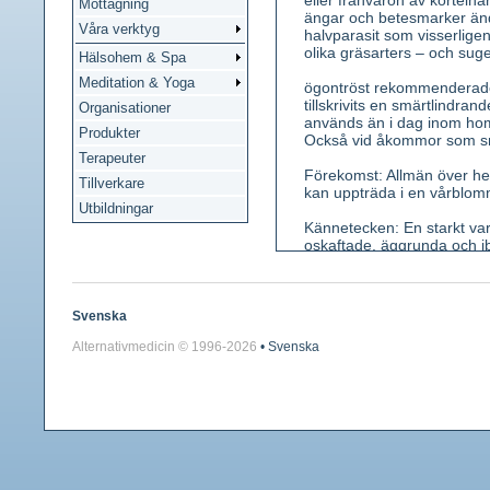
eller frånvaron av körtelh
Mottagning
ängar och betesmarker änd
Våra verktyg
halvparasit som visserligen 
olika gräsarters – och su
Hälsohem & Spa
Meditation & Yoga
ögontröst rekommenderades 
tillskrivits en smärtlindr
Organisationer
används än i dag inom hom
Produkter
Också vid åkommor som sn
Terapeuter
Förekomst: Allmän över he
Tillverkare
kan uppträda i en vårblom
Utbildningar
Kännetecken: En starkt var
oskaftade, äggrunda och ib
gul mynningsfläck (juni-se
underläpp med 3 inskurna fl
Ståndare 4. Frukten luden 
Svenska
Använda växtdelar: Hela v
Alternativmedicin © 1996-
2026
• Svenska
Innehållsämnen: Garvämnen,
Medicinsk verkan: Antiinfl
Användning: Har använts ti
Till nässpolning vid snuva