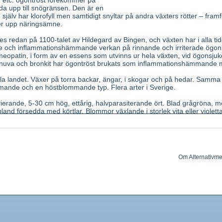
år etc. ögontröst förekommer på
a upp till snögränsen. Den är en
själv har klorofyll men samtidigt snyltar på andra växters rötter – framfö
ger upp näringsämne.
redan på 1100-talet av Hildegard av Bingen, och växten har i alla tid
ande och inflammationshämmande verkan på rinnande och irriterade ögo
eopatin, i form av en essens som utvinns ur hela växten, vid ögonsju
uva och bronkit har ögontröst brukats som inflammationshämmande 
la landet. Växer på torra backar, ängar, i skogar och på hedar. Samma
mande och en höstblommande typ. Flera arter i Sverige.
ierande, 5-30 cm hög, ettårig, halvparasiterande ört. Blad grågröna, m
land försedda med körtlar. Blommor växlande i storlek vita eller violet
ptember, en eller några få tillsammans i de övre bladvecken. Krona tvål
ikar, överläpp hjälmformig. Kronröret längre än det körtelrika fodret.
kapsel med flera frön. Rötter försedda med sugorgan. Smak bitter, ska
äxten, insamlad under blomningen.
Om Alternativme
 iridoidglykosiden aucubin. Eterisk olja, harts.
ammatorisk, adstringerande, smärtlindrande.
ll baddning och sköljning av ögon vid hornhinne- och ögonlocksinflamm
 och spolning vid munslemhinneinflammation.