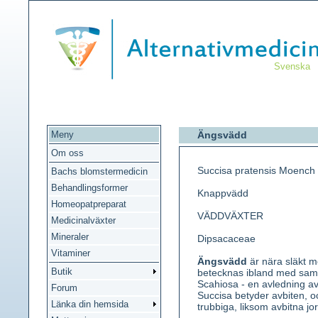
Svenska
Meny
Ängsvädd
Om oss
Succisa pratensis Moench
Bachs blomstermedicin
Behandlingsformer
Knappvädd
Homeopatpreparat
VÄDDVÄXTER
Medicinalväxter
Mineraler
Dipsacaceae
Vitaminer
Ängsvädd
är nära släkt 
Butik
betecknas ibland med sa
Scahiosa - en avledning av
Forum
Succisa betyder avbiten, o
Länka din hemsida
trubbiga, liksom avbitna j