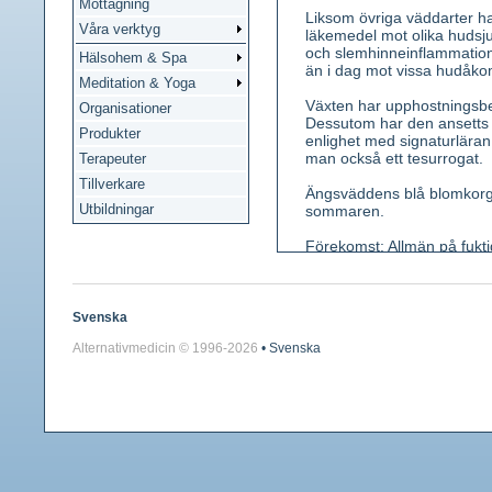
Mottagning
Liksom övriga väddarter 
Våra verktyg
läkemedel mot olika hudsju
och slemhinneinflammatione
Hälsohem & Spa
än i dag mot vissa hudåk
Meditation & Yoga
Växten har upphostningsbef
Organisationer
Dessutom har den ansetts 
Produkter
enlighet med signaturläran 
man också ett tesurrogat.
Terapeuter
Tillverkare
Ängsväddens blå blomkorgar 
Utbildningar
sommaren.
Förekomst: Allmän på fukti
Dalarna och Hälsingland, sä
Kännetecken: En 25-60 cm hög
fåtal bladpar. Blad motsat
Svenska
hårda. Blommor blå eller b
Alternativmedicin © 1996-
2026
• Svenska
lansettlika högblad. Ytterf
ståndare 4. Frukten omges a
Använda växtdelar: Grenspe
Innehållsämnen: Glykosider
Medicinsk verkan: Upphost