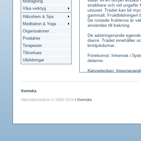
växer till en början endast
Mottagning
snabbare och vid ungefär f
Våra verktyg
utvuxet. Trädet kan bli myc
gammalt. Fruktbildningen börj
Hälsohem & Spa
De rostade frukterna är vä
Meditation & Yoga
användas till bakning.
Organisationer
De adstringerande egenska
Produkter
diarré. Trädet innehåller
bristjukdomar.
Terapeuter
Tillverkare
Förekomst: Inhemsk i Sydeu
Utbildningar
delarna.
Kännetecken: Imponerande t
grå, senare brun och uppspr
kala, skarpt sågtandade. Ha
juli. Honblommor en knippa
innehåller vanligen två sto
Svenska
Alternativmedicin © 1996-
2026
• Svenska
Använda växtdelar: Bark, b
Innehållsämnen: I bladen oc
finns mineralsalter. vitami
Medicinsk verkan: Adstring
Användning: Vid diarré, min