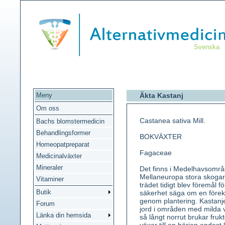
Svenska
Meny
Äkta Kastanj
Om oss
Castanea sativa Mill.
Bachs blomstermedicin
Behandlingsformer
BOKVÄXTER
Homeopatpreparat
Fagaceae
Medicinalväxter
Mineraler
Det finns i Medelhavsområ
Mellaneuropa stora skoga
Vitaminer
trädet tidigt blev föremål f
Butik
säkerhet säga om en föreko
genom plantering. Kastanjet
Forum
jord i områden med milda v
Länka din hemsida
så långt norrut brukar fru