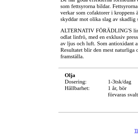
som fettsyrorna bildar. Fettsyrorn
verkar som cofaktorer i kroppens
skyddar mot olika slag av skadlig s
ALTERNATIV FÖRÄDLING'S linfröol
odlat linfrö, med en exklusiv pre
av ljus och luft. Som antioxidant 
Resultatet blir den mest naturliga 
framställa.
Olja
Dosering:
1-3tsk/dag
Hållbarhet:
1 år, bör
förvaras svalt
T