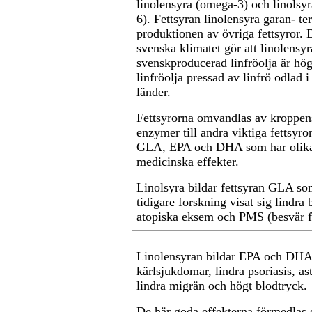
linolensyra (omega-3) och linolsy
6). Fettsyran linolensyra garan- ter
produktionen av övriga fettsyror. 
svenska klimatet gör att linolensyr
svenskproducerad linfröolja är hög
linfröolja pressad av linfrö odlad i
länder.
Fettsyrorna omvandlas av kroppen
enzymer till andra viktiga fettsyro
GLA, EPA och DHA som har olik
medicinska effekter.
Linolsyra bildar fettsyran GLA so
tidigare forskning visat sig lindra b
atopiska eksem och PMS (besvär f
Linolensyran bildar EPA och DHA 
kärlsjukdomar, lindra psoriasis, 
lindra migrän och högt blodtryck.
De här goda effekterna förmedlas d