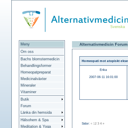
Svenska
Meny
Alternativmedicin Forum
Om oss
Bachs blomstermedicin
Homeopati mot atopiskt eks
Behandlingsformer
Erika
Homeopatpreparat
2007-06-11 16:01:00
Medicinalväxter
Mineraler
Vitaminer
Butik
Forum
Länka din hemsida
Hälsohem & Spa
Sidor:
«
1
2
3
4
»
Meditation & Yoga