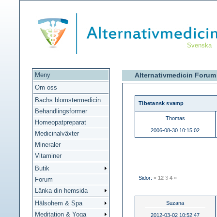
Svenska
Meny
Alternativmedicin Foru
Om oss
Bachs blomstermedicin
Tibetansk svamp
Behandlingsformer
Thomas
Homeopatpreparat
2006-08-30 10:15:02
Medicinalväxter
Mineraler
Vitaminer
Butik
Sidor:
«
1
2
3
4
»
Forum
Länka din hemsida
Hälsohem & Spa
Suzana
Meditation & Yoga
2012-03-02 10:52:47