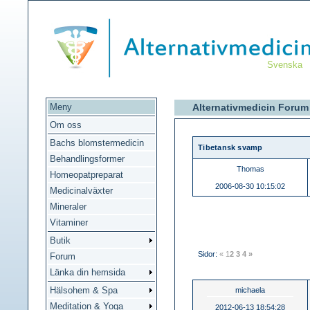
Svenska
Meny
Alternativmedicin Foru
Om oss
Bachs blomstermedicin
Tibetansk svamp
Behandlingsformer
Thomas
Homeopatpreparat
2006-08-30 10:15:02
Medicinalväxter
Mineraler
Vitaminer
Butik
Sidor:
«
1
2
3
4
»
Forum
Länka din hemsida
Hälsohem & Spa
michaela
Meditation & Yoga
2012-06-13 18:54:28