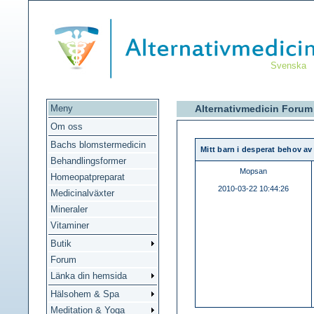
Svenska
Meny
Alternativmedicin Forum 
Om oss
Bachs blomstermedicin
Mitt barn i desperat behov av
Behandlingsformer
Mopsan
Homeopatpreparat
2010-03-22 10:44:26
Medicinalväxter
Mineraler
Vitaminer
Butik
Forum
Länka din hemsida
Hälsohem & Spa
Meditation & Yoga